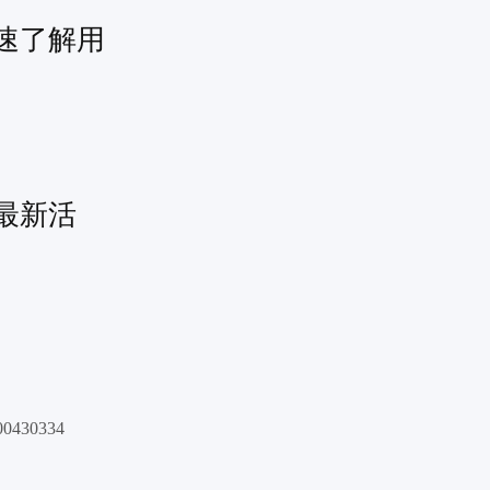
速了解用
最新活
30334