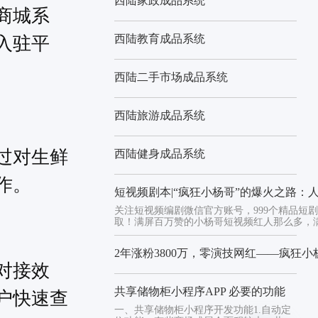
西陆家政成品系统
商城系
西陆教育成品系统
入驻平
西陆二手市场成品系统
西陆旅游成品系统
过对生鲜
西陆健身成品系统
作。
短视频剧本|“疯狂小杨哥”的爆火之路：
关注短视频编剧微信官方账号，999个精品短
取！满屏百万赞的小杨哥短视频红人那么多，满屏
2年涨粉3800万，零演技网红——疯狂
对接效
共享储物柜小程序APP 必要的功能
户快速查
一、共享储物柜小程序开发功能1.自动定