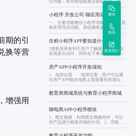
位功能：有些商场或展会面积较大，共享
储物柜小程序可以通过定位功...
微信
小程序 开发公司 聊应用基础模块
一、主要功能微信小程序功能分为管理员
和非管理员功能。系统拥有多个非管理员
用户，管理员用户仅有一个角色...
电话
前期的引
生鲜小程序APP要知道什么
1授权登录有利于用户了解相关促销活动
兑换等营
联系我们
实现多次访问，同时在下单支付时直接引
用个人信息，不用多次输入收货...
房产APP小程序开发须知
1、地理位置 地理位置，用户可以通
过房产APP能在地图上直接看到房源位
置。也能看到房产周边的环境，...
教育类商城系统与教育小程序商城
，增强用
聊电商APP小程序模块
1、图文视频：利用图文视频控件，可以
对产品进行精美详细的介绍。2、导航功
能：历史记录、标签等等。3、...
教育小程序开发功能