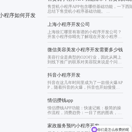
售货机小程序APP包含哪些基础功能，一下西
总结下售货机小程序基础功能。 ...
小程序如何开发
上海小程序开发公司
上海徐汇哪里有靠谱的小程序开发公司？
开发小程序你嘚先了解现在开发小程序的
途径有模板和定制开发模板和定...
微信美容美发小程序开发需要多少钱
美容行业是典型的O2O行业，因此从网上
到线下推广的联系对美容院来说是个问
题。在应用小程序之前，美容院...
抖音小程序开发
抖音在这几年时间里成为了一款很火爆AP
P，随着抖音的火爆，抖音也开始慢慢模
仿微信，百度，支付宝那样推...
情侣攒钱app
情侣攒钱APP功能：快速记账：极简的操
作流程，消费趋势：一目了然的图表，帮
你快速分析消费情况数据安全...
家政服务预约小程序开发
你们是怎么收费的呢