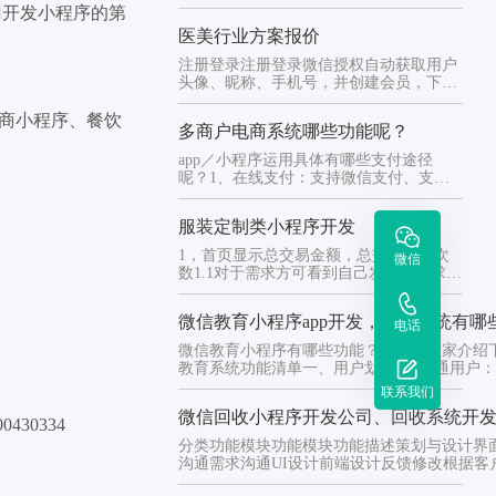
销、会员管理系统等功能。
门开发小程序的第
医美行业方案报价
注册登录注册登录微信授权自动获取用户
头像、昵称、手机号，并创建会员，下次
进入自动登录首页布局1、ba...
商小程序、餐饮
多商户电商系统哪些功能呢？
app／小程序运用具体有哪些支付途径
呢？1、在线支付：支持微信支付、支付
宝支付、银联支付、银行卡打款...
服装定制类小程序开发
1，首页显示总交易金额，总交易订单次
微信
数1.1对于需求方可看到自己发布的需求列
表1.2对于接包方首先显...
微信教育小程序app开发，教育系统有哪
电话
微信教育小程序有哪些功能？下面给大家介绍
教育系统功能清单一、用户划分1，普通用户
看免费课...
联系我们
微信回收小程序开发公司、回收系统开
30334
分类功能模块功能模块功能描述策划与设计界
沟通需求沟通UI设计前端设计反馈修改根据客户的