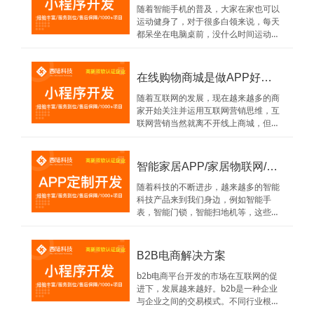
节奏的数据信
随着智能手机的普及，大家在家也可以
运动健身了，对于很多白领来说，每天
都呆坐在电脑桌前，没什么时间运动，
身材慢慢在走样，于是不少人都想通过
健身来让自己的身材能够恢复起来。但
是又没有太多时间去健身房锻炼，运动
在线购物商城是做APP好还是小程序好？
健身软件的出现则破解了这一困境，它
让人们能通过
随着互联网的发展，现在越来越多的商
家开始关注并运用互联网营销思维，互
联网营销当然就离不开线上商城，但是
商家不知道到底是做小程序好还是做
app好，现在我就来为大家讲解一下
app和小程序商城的优缺点。一、推广
智能家居APP/家居物联网/家居系统
力度方面随着微信，支付宝等的推广，
微信用户越来
随着科技的不断进步，越来越多的智能
科技产品来到我们身边，例如智能手
表，智能门锁，智能扫地机等，这些科
技产品确实给我们带来了很大的便利，
不过单单只有硬件是不够的，想要使用
好这些产品也需要软件的配合。而智能
B2B电商解决方案
硬件APP开发则是联系智能硬件与用户
之间的一个枢
b2b电商平台开发的市场在互联网的促
进下，发展越来越好。b2b是一种企业
与企业之间的交易模式。不同行业根据
其行业特质开发b2b电子商务平台能吸