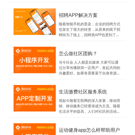
运动排名、探讨运动训练等，大大增加
了运动健身的趣味性，让运动不再单
调！小程序是大众体育健身线上健身的
招聘APP解决方案
平台，并叠加内容、互动、电商、塞
事、装备等要素。健
随着智能手机的普及，企业的招聘方式
也发生了很大的转变，从原来的线下招
聘转为了线上，招聘类APP也受到了很
多人的喜爱。接下来我们看一下招聘类
APP开发解决方案。传统招聘方式存在
的问题：1、公司信息真假无法保障，
怎么做社区团购？
无法看到公司实际情况。招聘会中经常
存在信息
当今社会 人人都是自媒体 大家可以通
过分享传播获得一定用户，发起共同的
兴趣爱好。如果有需要基于自身资源、
配送体系等建立社区、社群等线上团购
平台,借助团购模式激发业务,占领新的
市场份额。可以通过赤焰信息系统帮助
生活缴费社区服务系统
您快速搭建,上线自己的团购小程序,并
且还会
现如今随着互联网的深入发展，移动营
销、移动服务已经逐渐成为主流。随着
生活水平的提高，人们对社区的活动和
管理也越来越注重。为了更好地提供社
区服务，在注重社区服务的同时，针对
社区的服务系统的要求也有所提高，社
运动健身app怎么样帮助用户
区管理系统的设计与开发是必要的。快