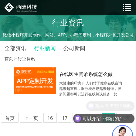
行业资讯
微信小程序开发制作、网站、APP、小程序定制，小程序外包开发公司
全部资讯
行业新闻
公司新闻
首页
>
行业资讯
在线医生问诊系统怎么做
大健康的环境下 人们对于健康在线咨询
越来越重视，服务概念也越来越强，很
多问题都可以进行在线解决服务，比如
在线问诊，在线开处方，在线购买医疗
器材，在线预约挂号等
现在有优惠活动吗
首页
上一页
16
17
18
19
20
末页
可以介绍下你们的产品么